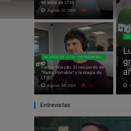
95 años de LT10
Agosto 07, 2026
7
95
L
95 AÑOS DE LT 10 - ENTREVISTAS
gr
Carlos Morzán: El recuerdo de
a
"Radio Portable" y la magia de
LT10
Agosto 06, 2026
22
A
Entrevistas