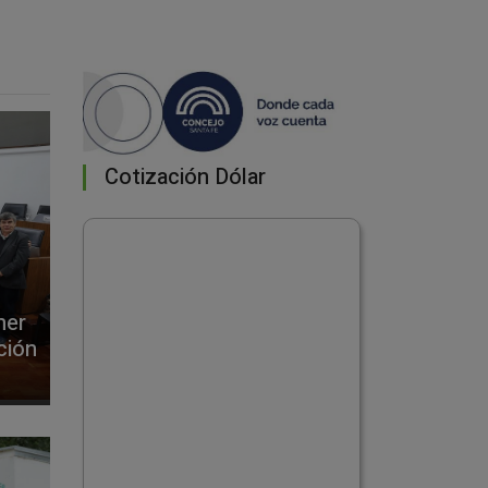
Cotización Dólar
mer
ción