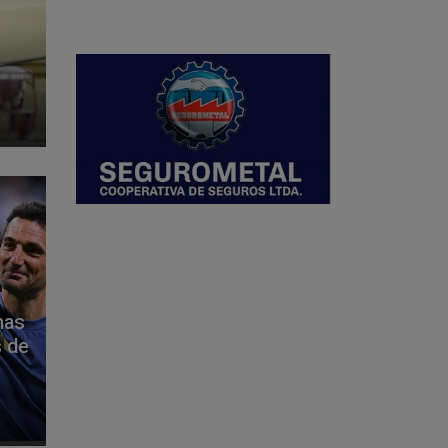
mas
s de