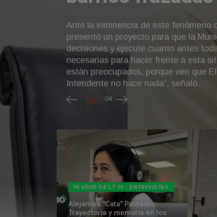
95 AÑOS DE LT 10 - ENTREVISTAS
Alejandra "Cata" Pautasso:
Trayectoria y memoria en los