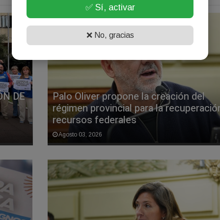
✅ Sí, activar
❌ No, gracias
ÓN DE
Palo Oliver propone la creación del
régimen provincial para la recuperació
recursos federales
Agosto 03, 2026