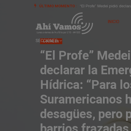
ÚLTIMO MOMENTO :
El Concejo Municipal reconoci
“El Profe” Medei pidió decla
INICIO
SECCIONES