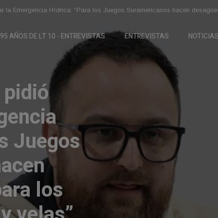
ó a la científica santafesina Renata Reinheimer por su trayectoria y aporte
rar la Emergencia Hídrica: “Para los Juegos Suramericanos hacen desagües
95 AÑOS DE LT 10 - ENTREVISTAS
ENTREVISTAS
NOTICIA