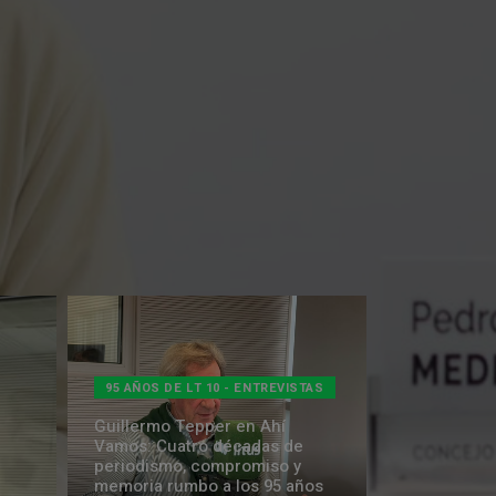
95 AÑOS DE LT 10 - ENTREVISTAS
Guillermo Tepper en Ahí
Vamos: Cuatro décadas de
periodismo, compromiso y
memoria rumbo a los 95 años