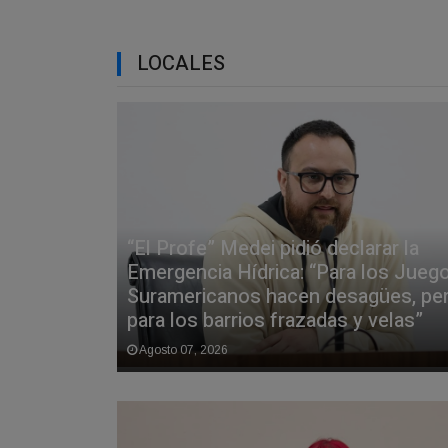
LOCALES
“El Profe” Medei pidió declarar la
Emergencia Hídrica: “Para los Jueg
Suramericanos hacen desagües, pe
para los barrios frazadas y velas”
Agosto 07, 2026