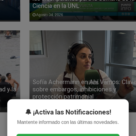
Ciencia en la UNL
Agosto 04, 2026
Sofía Achermann en Ahí Vamos: Clav
d y la
sobre embargos, inhibiciones y
protección patrimonial
Agosto 03, 2026
🔔 ¡Activa las Notificaciones!
Mantente informado con las últimas novedades.