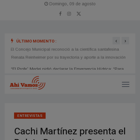
Domingo, 09 de agosto
‹
›
ÚLTIMO MOMENTO :
ara
El Concejo Municipal reconoció a la científica santafesina
Lucil
os
Renata Reinheimer por su trayectoria y aporte a la innovación
inter
ENTREVISTAS
Cachi Martínez presenta el