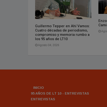
Enzo
ncial vuelve a
Cami
cencia que
Guillermo Tepper en Ahí Vamos:
ela pública
Cuatro décadas de periodismo,
Agos
compromiso y memoria rumbo a
los 95 años de LT10
Agosto 04, 2026
INICIO
95 AÑOS DE LT 10 - ENTREVISTAS
ENTREVISTAS