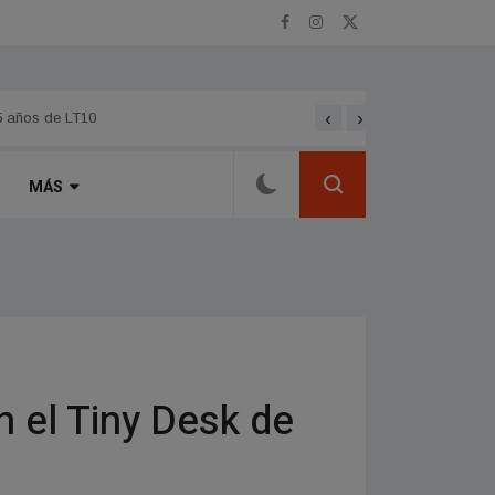
‹
›
5 años de LT10
Guillermo Tepper en Ahí 
MÁS
el Tiny Desk de