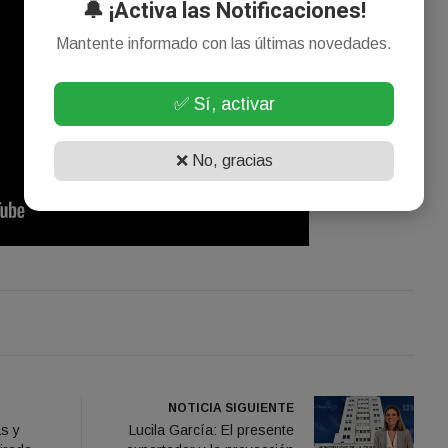
🔔 ¡Activa las Notificaciones!
Mantente informado con las últimas novedades.
✅ Sí, activar
❌ No, gracias
NOTICIA SIGUIENTE
s y
Lucila García: El presente