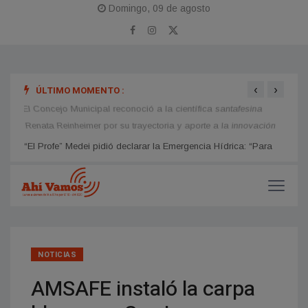
Domingo, 09 de agosto
‹
›
ÚLTIMO MOMENTO :
ara
El Concejo Municipal reconoció a la científica santafesina
Lucil
os
Renata Reinheimer por su trayectoria y aporte a la innovación
inter
NOTICIAS
AMSAFE instaló la carpa