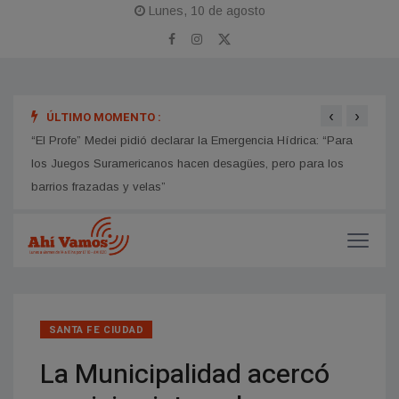
Lunes, 10 de agosto
‹
›
ÚLTIMO MOMENTO :
 95
“El Profe” Medei pidió declarar la Emergencia Hídrica: “Para
El Co
los Juegos Suramericanos hacen desagües, pero para los
Renat
barrios frazadas y velas”
SANTA FE CIUDAD
La Municipalidad acercó