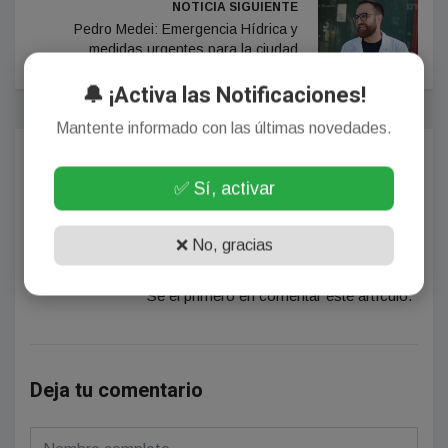
NOTICIA SIGUIENTE
Pedro Medei: Emergencia Hídrica y
medidas urgentes para la ciudad
🔔 ¡Activa las Notificaciones!
Mantente informado con las últimas novedades.
Comentarios
✅ Sí, activar
❌ No, gracias
¡Sin comentarios aún!
Se el primero en comentar este artículo.
Deja tu comentario